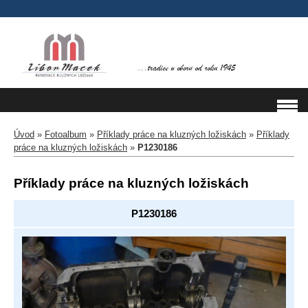
Úvod
»
Fotoalbum
»
Příklady práce na kluzných ložiskách
»
Příklady
práce na kluzných ložiskách
»
P1230186
Příklady práce na kluzných ložiskách
P1230186