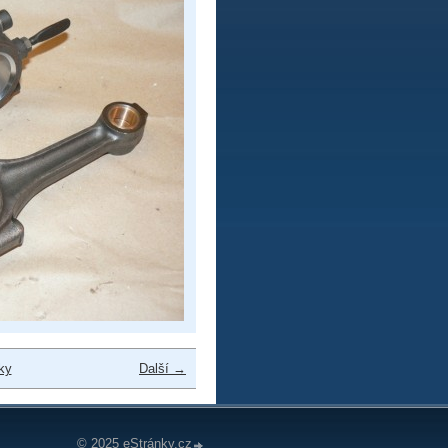
ky
Další →
© 2025 eStránky.cz